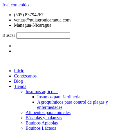
Ir al contenido
(505) 83794267
ventas@guiagronicaragua.com
Managua-Nicaragua
Buscar
Inicio
Conózcanos
Blog
Tienda
Insumos agrícolas
Insumos para Jardinería
Agroquímicos para control de plagas y
enfermedades
Alimentos para animales
Básculas y balanzas
Equipos Apícolas
Equipos Lácteos