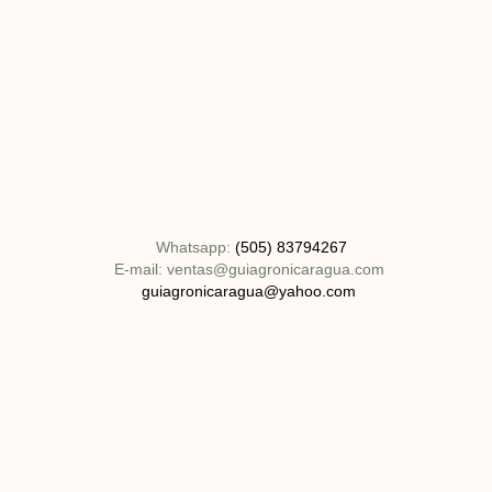
Whatsapp:
(505) 83794267
E-mail: ventas@guiagronicaragua.com
guiagronicaragua@yahoo.com