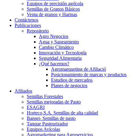
Equipos de precisión agrícola
Semillas de Granos Básicos
Venta de granos y Harinas
Contáctenos
Publicaciones
Repositorio
Agro Negocios
Agua y Saneamiento
Cambio Climático
Innovación y Tecnología
Seguridad Alimentaria
¿Qué hacemos?
Agromarqueting de Afiliació
Posicionamiento de marcas y productos
Estudios de mercados
Planes de negocios
Afiliados
Semillas Forestales
Semillas mejoradas de Pasto
ESAGRI
Horteco,S.A. Semillas de alta calidad
Bansei- Semillas de pasto
Tanque Pasteurizador
Equipos Avícolas
Agromarketing para Agroservicios