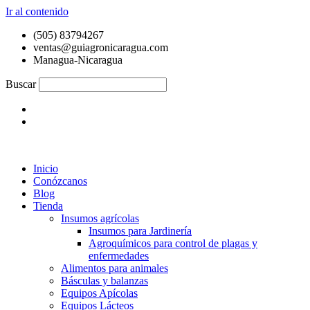
Ir al contenido
(505) 83794267
ventas@guiagronicaragua.com
Managua-Nicaragua
Buscar
Inicio
Conózcanos
Blog
Tienda
Insumos agrícolas
Insumos para Jardinería
Agroquímicos para control de plagas y
enfermedades
Alimentos para animales
Básculas y balanzas
Equipos Apícolas
Equipos Lácteos