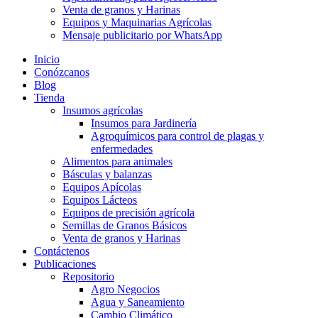
Venta de granos y Harinas
Equipos y Maquinarias Agrícolas
Mensaje publicitario por WhatsApp
Inicio
Conózcanos
Blog
Tienda
Insumos agrícolas
Insumos para Jardinería
Agroquímicos para control de plagas y
enfermedades
Alimentos para animales
Básculas y balanzas
Equipos Apícolas
Equipos Lácteos
Equipos de precisión agrícola
Semillas de Granos Básicos
Venta de granos y Harinas
Contáctenos
Publicaciones
Repositorio
Agro Negocios
Agua y Saneamiento
Cambio Climático