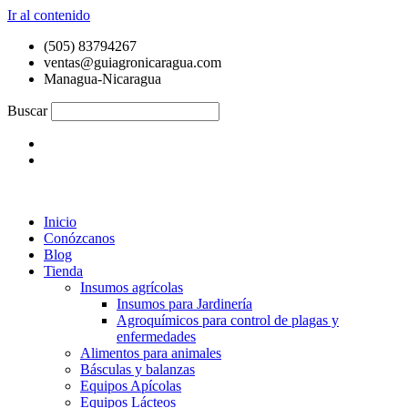
Ir al contenido
(505) 83794267
ventas@guiagronicaragua.com
Managua-Nicaragua
Buscar
Inicio
Conózcanos
Blog
Tienda
Insumos agrícolas
Insumos para Jardinería
Agroquímicos para control de plagas y
enfermedades
Alimentos para animales
Básculas y balanzas
Equipos Apícolas
Equipos Lácteos