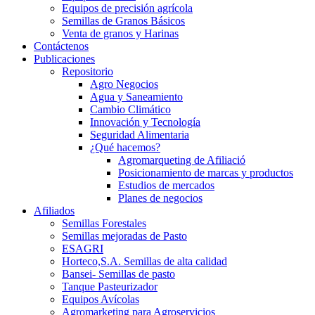
Equipos de precisión agrícola
Semillas de Granos Básicos
Venta de granos y Harinas
Contáctenos
Publicaciones
Repositorio
Agro Negocios
Agua y Saneamiento
Cambio Climático
Innovación y Tecnología
Seguridad Alimentaria
¿Qué hacemos?
Agromarqueting de Afiliació
Posicionamiento de marcas y productos
Estudios de mercados
Planes de negocios
Afiliados
Semillas Forestales
Semillas mejoradas de Pasto
ESAGRI
Horteco,S.A. Semillas de alta calidad
Bansei- Semillas de pasto
Tanque Pasteurizador
Equipos Avícolas
Agromarketing para Agroservicios