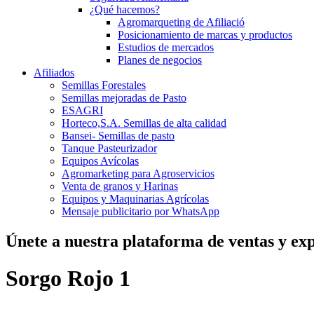
¿Qué hacemos?
Agromarqueting de Afiliació
Posicionamiento de marcas y productos
Estudios de mercados
Planes de negocios
Afiliados
Semillas Forestales
Semillas mejoradas de Pasto
ESAGRI
Horteco,S.A. Semillas de alta calidad
Bansei- Semillas de pasto
Tanque Pasteurizador
Equipos Avícolas
Agromarketing para Agroservicios
Venta de granos y Harinas
Equipos y Maquinarias Agrícolas
Mensaje publicitario por WhatsApp
Únete a nuestra plataforma de ventas y exp
Sorgo Rojo 1