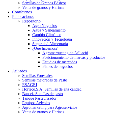
Semillas de Granos Básicos
Venta de granos y Harinas
Contáctenos
Publicaciones
Repositorio
Agro Negocios
Agua y Saneamiento
Cambio Climático
Innovación y Tecnología
Seguridad Alimentaria
¿Qué hacemos?
Agromarqueting de Afiliació
Posicionamiento de marcas y productos
Estudios de mercados
Planes de negocios
Afiliados
Semillas Forestales
Semillas mejoradas de Pasto
ESAGRI
Horteco,S.A. Semillas de alta calidad
Bansei- Semillas de pasto
Tanque Pasteurizador
Equipos Avícolas
Agromarketing para Agroservicios
Venta de granos y Harinas