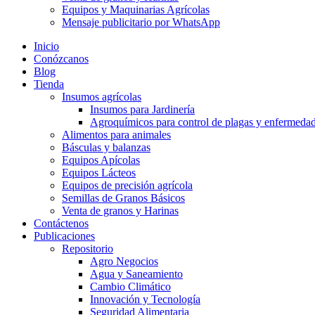
Equipos y Maquinarias Agrícolas
Mensaje publicitario por WhatsApp
Inicio
Conózcanos
Blog
Tienda
Insumos agrícolas
Insumos para Jardinería
Agroquímicos para control de plagas y enfermeda
Alimentos para animales
Básculas y balanzas
Equipos Apícolas
Equipos Lácteos
Equipos de precisión agrícola
Semillas de Granos Básicos
Venta de granos y Harinas
Contáctenos
Publicaciones
Repositorio
Agro Negocios
Agua y Saneamiento
Cambio Climático
Innovación y Tecnología
Seguridad Alimentaria