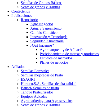
Semillas de Granos Básicos
Venta de granos y Harinas
Contáctenos
Publicaciones
Repositorio
Agro Negocios
Agua y Saneamiento
Cambio Climático
Innovación y Tecnología
Seguridad Alimentaria
¿Qué hacemos?
Agromarqueting de Afiliació
Posicionamiento de marcas y productos
Estudios de mercados
Planes de negocios
Afiliados
Semillas Forestales
Semillas mejoradas de Pasto
ESAGRI
Horteco,S.A. Semillas de alta calidad
Bansei- Semillas de pasto
Tanque Pasteurizador
Equipos Avícolas
Agromarketing para Agroservicios
Venta de granos y Harinas