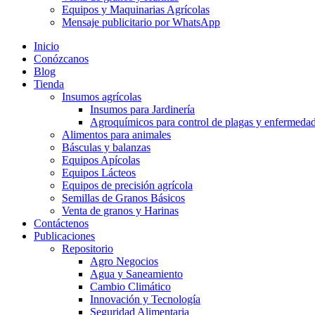
Equipos y Maquinarias Agrícolas
Mensaje publicitario por WhatsApp
Inicio
Conózcanos
Blog
Tienda
Insumos agrícolas
Insumos para Jardinería
Agroquímicos para control de plagas y enfermeda
Alimentos para animales
Básculas y balanzas
Equipos Apícolas
Equipos Lácteos
Equipos de precisión agrícola
Semillas de Granos Básicos
Venta de granos y Harinas
Contáctenos
Publicaciones
Repositorio
Agro Negocios
Agua y Saneamiento
Cambio Climático
Innovación y Tecnología
Seguridad Alimentaria