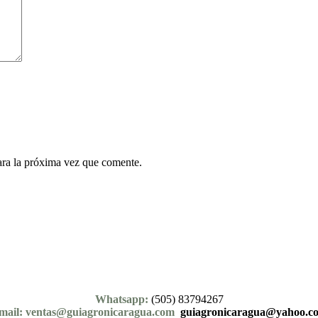
ara la próxima vez que comente.
Whatsapp:
(505) 83794267
mail: ventas@guiagronicaragua.com
guiagronicaragua@yahoo.c