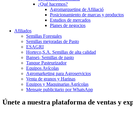
¿Qué hacemos?
Agromarqueting de Afiliació
Posicionamiento de marcas y productos
Estudios de mercados
Planes de negocios
Afiliados
Semillas Forestales
Semillas mejoradas de Pasto
ESAGRI
Horteco,S.A. Semillas de alta calidad
Bansei- Semillas de pasto
Tanque Pasteurizador
Equipos Avícolas
Agromarketing para Agroservicios
Venta de granos y Harinas
Equipos y Maquinarias Agrícolas
Mensaje publicitario por WhatsApp
Únete a nuestra plataforma de ventas y exp