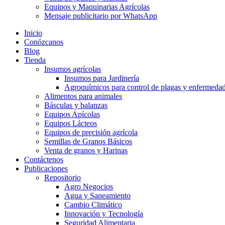
Equipos y Maquinarias Agrícolas
Mensaje publicitario por WhatsApp
Inicio
Conózcanos
Blog
Tienda
Insumos agrícolas
Insumos para Jardinería
Agroquímicos para control de plagas y enfermeda
Alimentos para animales
Básculas y balanzas
Equipos Apícolas
Equipos Lácteos
Equipos de precisión agrícola
Semillas de Granos Básicos
Venta de granos y Harinas
Contáctenos
Publicaciones
Repositorio
Agro Negocios
Agua y Saneamiento
Cambio Climático
Innovación y Tecnología
Seguridad Alimentaria