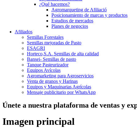
¿Qué hacemos?
Agromarqueting de Afiliació
Posicionamiento de marcas y productos
Estudios de mercados
Planes de negocios
Afiliados
Semillas Forestales
Semillas mejoradas de Pasto
ESAGRI
Horteco,S.A. Semillas de alta calidad
Bansei- Semillas de pasto
Tanque Pasteurizador
Equipos Avícolas
Agromarketing para Agroservicios
Venta de granos y Harinas
Equipos y Maquinarias Agrícolas
Mensaje publicitario por WhatsApp
Únete a nuestra plataforma de ventas y exp
Imagen principal