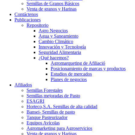
Semillas de Granos Básicos
Venta de granos y Harinas
Contáctenos
Publicaciones
Repositorio
Agro Negocios
Agua y Saneamiento
Cambio Climático
Innovación y Tecnología
Seguridad Alimentaria
¿Qué hacemos?
Agromarqueting de Afiliació
Posicionamiento de marcas y productos
Estudios de mercados
Planes de negocios
Afiliados
Semillas Forestales
Semillas mejoradas de Pasto
ESAGRI
Horteco,S.A. Semillas de alta calidad
Bansei- Semillas de pasto
Tanque Pasteurizador
Equipos Avícolas
Agromarketing para Agroservicios
Venta de granos y Harinas