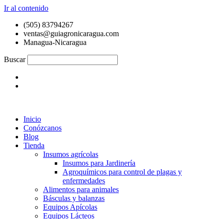
Ir al contenido
(505) 83794267
ventas@guiagronicaragua.com
Managua-Nicaragua
Buscar
Inicio
Conózcanos
Blog
Tienda
Insumos agrícolas
Insumos para Jardinería
Agroquímicos para control de plagas y
enfermedades
Alimentos para animales
Básculas y balanzas
Equipos Apícolas
Equipos Lácteos