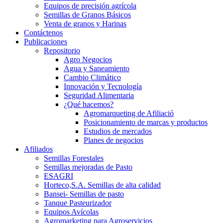
Equipos de precisión agrícola
Semillas de Granos Básicos
Venta de granos y Harinas
Contáctenos
Publicaciones
Repositorio
Agro Negocios
Agua y Saneamiento
Cambio Climático
Innovación y Tecnología
Seguridad Alimentaria
¿Qué hacemos?
Agromarqueting de Afiliació
Posicionamiento de marcas y productos
Estudios de mercados
Planes de negocios
Afiliados
Semillas Forestales
Semillas mejoradas de Pasto
ESAGRI
Horteco,S.A. Semillas de alta calidad
Bansei- Semillas de pasto
Tanque Pasteurizador
Equipos Avícolas
Agromarketing para Agroservicios