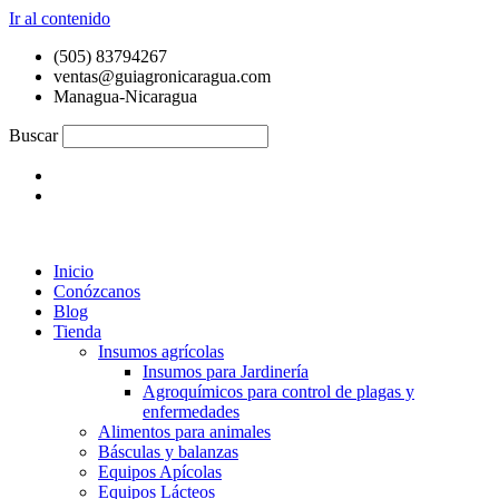
Ir al contenido
(505) 83794267
ventas@guiagronicaragua.com
Managua-Nicaragua
Buscar
Inicio
Conózcanos
Blog
Tienda
Insumos agrícolas
Insumos para Jardinería
Agroquímicos para control de plagas y
enfermedades
Alimentos para animales
Básculas y balanzas
Equipos Apícolas
Equipos Lácteos