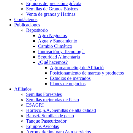
Equipos de precisión agrícola
Semillas de Granos Básicos
Venta de granos y Harinas
Contáctenos
Publicaciones
Repositorio
Agro Negocios
Agua y Saneamiento
Cambio Climático
Innovación y Tecnología
Seguridad Alimentaria
¿Qué hacemos?
Agromarqueting de Afiliació
Posicionamiento de marcas y productos
Estudios de mercados
Planes de negocios
Afiliados
Semillas Forestales
Semillas mejoradas de Pasto
ESAGRI
Horteco,S.A. Semillas de alta calidad
Bansei- Semillas de pasto
Tanque Pasteurizador
Equipos Avícolas
Agromarketing para Agroservicios