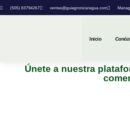
(505) 83794267
ventas@guiagronicaragua.com
Manag
Inicio
Conóz
Únete a nuestra platafo
comer