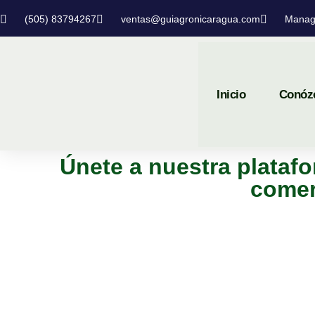
(505) 83794267
ventas@guiagronicaragua.com
Manag
Inicio
Conóz
Únete a nuestra platafo
comer