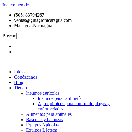
Ir al contenido
(505) 83794267
ventas@guiagronicaragua.com
Managua-Nicaragua
Buscar
Inicio
Conózcanos
Blog
Tienda
Insumos agrícolas
Insumos para Jardinería
Agroquímicos para control de plagas y
enfermedades
Alimentos para animales
Básculas y balanzas
Equipos Apícolas
Equipos Lácteos