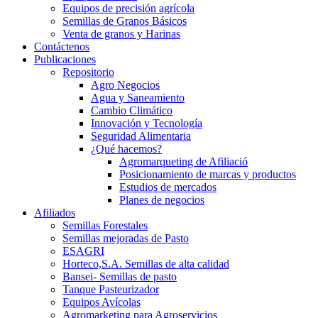
Equipos de precisión agrícola
Semillas de Granos Básicos
Venta de granos y Harinas
Contáctenos
Publicaciones
Repositorio
Agro Negocios
Agua y Saneamiento
Cambio Climático
Innovación y Tecnología
Seguridad Alimentaria
¿Qué hacemos?
Agromarqueting de Afiliació
Posicionamiento de marcas y productos
Estudios de mercados
Planes de negocios
Afiliados
Semillas Forestales
Semillas mejoradas de Pasto
ESAGRI
Horteco,S.A. Semillas de alta calidad
Bansei- Semillas de pasto
Tanque Pasteurizador
Equipos Avícolas
Agromarketing para Agroservicios