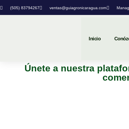
(505) 83794267
ventas@guiagronicaragua.com
Manag
Inicio
Conóz
Únete a nuestra platafo
comer