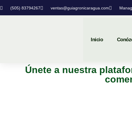
(505) 83794267
ventas@guiagronicaragua.com
Manag
Inicio
Conóz
Únete a nuestra platafo
comer