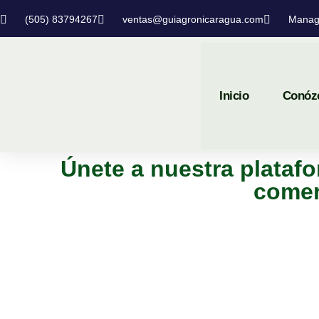
(505) 83794267
ventas@guiagronicaragua.com
Manag
Inicio
Conóz
Únete a nuestra platafo
comer