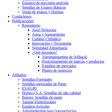
Equipos de precisión agrícola
Semillas de Granos Básicos
Venta de granos y Harinas
Contáctenos
Publicaciones
Repositorio
Agro Negocios
Agua y Saneamiento
Cambio Climático
Innovación y Tecnología
Seguridad Alimentaria
¿Qué hacemos?
Agromarqueting de Afiliació
Posicionamiento de marcas y productos
Estudios de mercados
Planes de negocios
Afiliados
Semillas Forestales
Semillas mejoradas de Pasto
ESAGRI
Horteco,S.A. Semillas de alta calidad
Bansei- Semillas de pasto
Tanque Pasteurizador
Equipos Avícolas
Agromarketing para Agroservicios