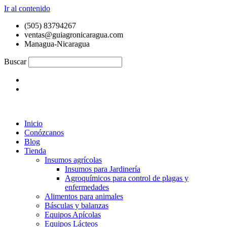
Ir al contenido
(505) 83794267
ventas@guiagronicaragua.com
Managua-Nicaragua
Buscar
Inicio
Conózcanos
Blog
Tienda
Insumos agrícolas
Insumos para Jardinería
Agroquímicos para control de plagas y
enfermedades
Alimentos para animales
Básculas y balanzas
Equipos Apícolas
Equipos Lácteos