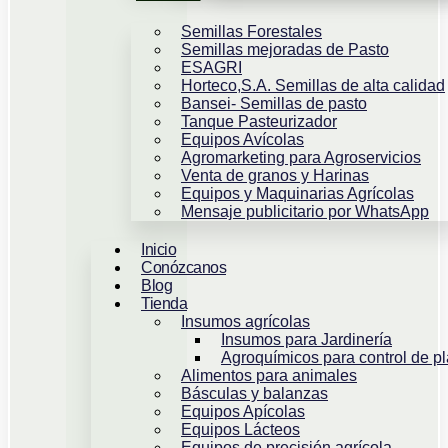
Semillas Forestales
Semillas mejoradas de Pasto
ESAGRI
Horteco,S.A. Semillas de alta calidad
Bansei- Semillas de pasto
Tanque Pasteurizador
Equipos Avícolas
Agromarketing para Agroservicios
Venta de granos y Harinas
Equipos y Maquinarias Agrícolas
Mensaje publicitario por WhatsApp
Inicio
Conózcanos
Blog
Tienda
Insumos agrícolas
Insumos para Jardinería
Agroquímicos para control de p
Alimentos para animales
Básculas y balanzas
Equipos Apícolas
Equipos Lácteos
Equipos de precisión agrícola