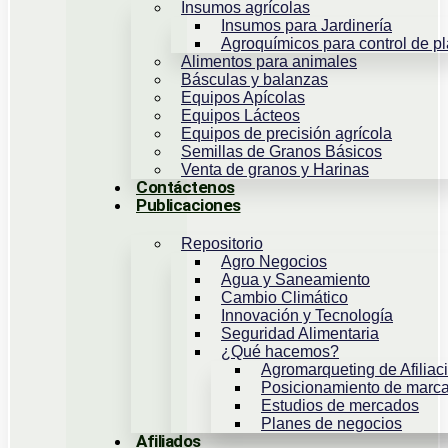
Insumos agrícolas
Insumos para Jardinería
Agroquímicos para control de p
Alimentos para animales
Básculas y balanzas
Equipos Apícolas
Equipos Lácteos
Equipos de precisión agrícola
Semillas de Granos Básicos
Venta de granos y Harinas
Contáctenos
Publicaciones
Repositorio
Agro Negocios
Agua y Saneamiento
Cambio Climático
Innovación y Tecnología
Seguridad Alimentaria
¿Qué hacemos?
Agromarqueting de Afiliac
Posicionamiento de marca
Estudios de mercados
Planes de negocios
Afiliados