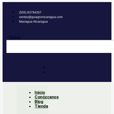
Ir
al
(505) 83794267
contenido
ventas@guiagronicaragua.com
Managua-Nicaragua
Buscar
Inicio
Conózcanos
Blog
Tienda