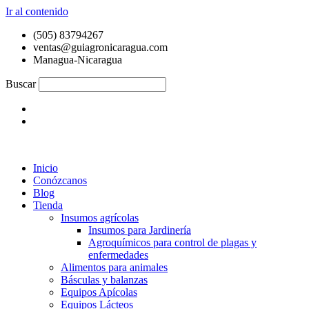
Ir al contenido
(505) 83794267
ventas@guiagronicaragua.com
Managua-Nicaragua
Buscar
Inicio
Conózcanos
Blog
Tienda
Insumos agrícolas
Insumos para Jardinería
Agroquímicos para control de plagas y
enfermedades
Alimentos para animales
Básculas y balanzas
Equipos Apícolas
Equipos Lácteos