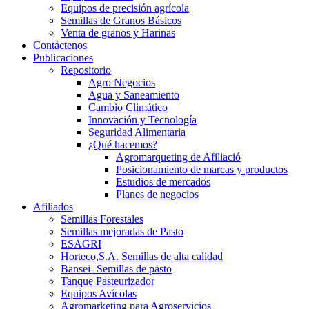
Equipos de precisión agrícola
Semillas de Granos Básicos
Venta de granos y Harinas
Contáctenos
Publicaciones
Repositorio
Agro Negocios
Agua y Saneamiento
Cambio Climático
Innovación y Tecnología
Seguridad Alimentaria
¿Qué hacemos?
Agromarqueting de Afiliació
Posicionamiento de marcas y productos
Estudios de mercados
Planes de negocios
Afiliados
Semillas Forestales
Semillas mejoradas de Pasto
ESAGRI
Horteco,S.A. Semillas de alta calidad
Bansei- Semillas de pasto
Tanque Pasteurizador
Equipos Avícolas
Agromarketing para Agroservicios