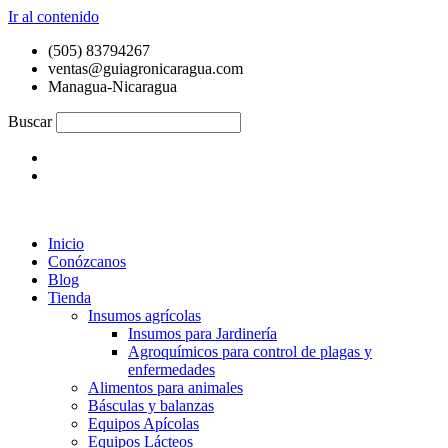
Ir al contenido
(505) 83794267
ventas@guiagronicaragua.com
Managua-Nicaragua
Buscar
Inicio
Conózcanos
Blog
Tienda
Insumos agrícolas
Insumos para Jardinería
Agroquímicos para control de plagas y
enfermedades
Alimentos para animales
Básculas y balanzas
Equipos Apícolas
Equipos Lácteos