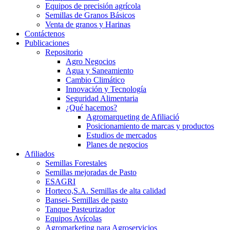
Equipos de precisión agrícola
Semillas de Granos Básicos
Venta de granos y Harinas
Contáctenos
Publicaciones
Repositorio
Agro Negocios
Agua y Saneamiento
Cambio Climático
Innovación y Tecnología
Seguridad Alimentaria
¿Qué hacemos?
Agromarqueting de Afiliació
Posicionamiento de marcas y productos
Estudios de mercados
Planes de negocios
Afiliados
Semillas Forestales
Semillas mejoradas de Pasto
ESAGRI
Horteco,S.A. Semillas de alta calidad
Bansei- Semillas de pasto
Tanque Pasteurizador
Equipos Avícolas
Agromarketing para Agroservicios