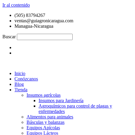
Ir al contenido
(505) 83794267
ventas@guiagronicaragua.com
Managua-Nicaragua
Buscar
Inicio
Conózcanos
Blog
Tienda
Insumos agrícolas
Insumos para Jardinería
Agroquímicos para control de plagas y
enfermedades
Alimentos para animales
Básculas y balanzas
Equipos Apícolas
Equipos Lácteos