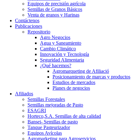
Equipos de precisión agrícola
Semillas de Granos Básicos
Venta de granos y Harinas
Contáctenos
Publicaciones
Repositorio
Agro Negocios
Agua y Saneamiento
Cambio Climático
Innovación y Tecnología
Seguridad Alimentaria
¿Qué hacemos?
Agromarqueting de Afiliació
Posicionamiento de marcas y productos
Estudios de mercados
Planes de negocios
Afiliados
Semillas Forestales
Semillas mejoradas de Pasto
ESAGRI
Horteco,S.A. Semillas de alta calidad
Bansei- Semillas de pasto
Tanque Pasteurizador
Equipos Avícolas
Agromarketing para Agroservicios