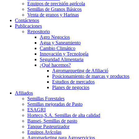
Equipos de precisión agrícola
Semillas de Granos Básicos
Venta de granos y Harinas
Contáctenos
Publicaciones
Repositorio
Agro Negocios
Agua y Saneamiento
Cambio Climático
Innovación y Tecnología
Seguridad Alimentaria
¿Qué hacemos?
Agromarqueting de Afiliació
Posicionamiento de marcas y productos
Estudios de mercados
Planes de negocios
Afiliados
Semillas Forestales
Semillas mejoradas de Pasto
ESAGRI
Horteco,S.A. Semillas de alta calidad
Bansei- Semillas de pasto
Tanque Pasteurizador
Equipos Avícolas
Agromarketing para Agroservicios