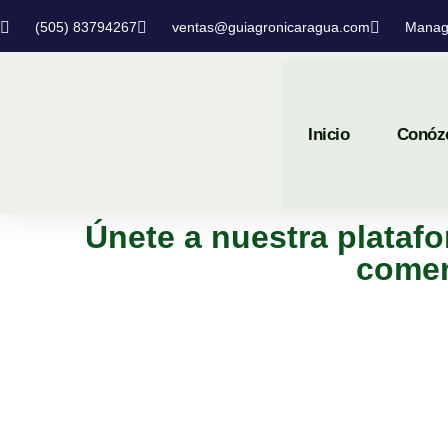
(505) 83794267
ventas@guiagronicaragua.com
Manag
Inicio
Conóz
Únete a nuestra platafo
comer