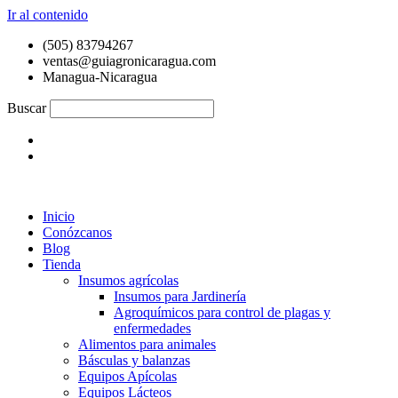
Ir al contenido
(505) 83794267
ventas@guiagronicaragua.com
Managua-Nicaragua
Buscar
Inicio
Conózcanos
Blog
Tienda
Insumos agrícolas
Insumos para Jardinería
Agroquímicos para control de plagas y
enfermedades
Alimentos para animales
Básculas y balanzas
Equipos Apícolas
Equipos Lácteos