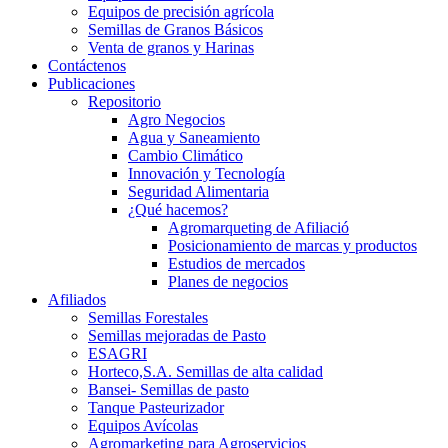
Equipos de precisión agrícola
Semillas de Granos Básicos
Venta de granos y Harinas
Contáctenos
Publicaciones
Repositorio
Agro Negocios
Agua y Saneamiento
Cambio Climático
Innovación y Tecnología
Seguridad Alimentaria
¿Qué hacemos?
Agromarqueting de Afiliació
Posicionamiento de marcas y productos
Estudios de mercados
Planes de negocios
Afiliados
Semillas Forestales
Semillas mejoradas de Pasto
ESAGRI
Horteco,S.A. Semillas de alta calidad
Bansei- Semillas de pasto
Tanque Pasteurizador
Equipos Avícolas
Agromarketing para Agroservicios