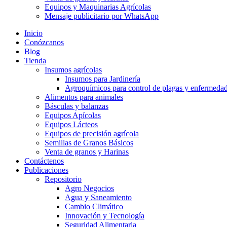
Equipos y Maquinarias Agrícolas
Mensaje publicitario por WhatsApp
Inicio
Conózcanos
Blog
Tienda
Insumos agrícolas
Insumos para Jardinería
Agroquímicos para control de plagas y enfermeda
Alimentos para animales
Básculas y balanzas
Equipos Apícolas
Equipos Lácteos
Equipos de precisión agrícola
Semillas de Granos Básicos
Venta de granos y Harinas
Contáctenos
Publicaciones
Repositorio
Agro Negocios
Agua y Saneamiento
Cambio Climático
Innovación y Tecnología
Seguridad Alimentaria