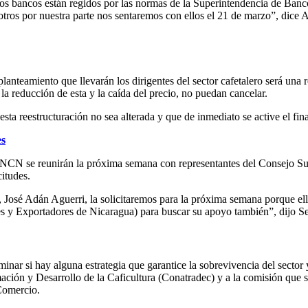
os bancos están regidos por las normas de la Superintendencia de Banc
osotros por nuestra parte nos sentaremos con ellos el 21 de marzo”, dice
anteamiento que llevarán los dirigentes del sector cafetalero será una re
la reducción de esta y la caída del precio, no puedan cancelar.
n esta reestructuración no sea alterada y que de inmediato se active e
es
a ANCN se reunirán la próxima semana con representantes del Consejo S
itudes.
 José Adán Aguerri, la solicitaremos para la próxima semana porque ell
s y Exportadores de Nicaragua) para buscar su apoyo también”, dijo Se
inar si hay alguna estrategia que garantice la sobrevivencia del sector 
ación y Desarrollo de la Caficultura (Conatradec) y a la comisión que se
Comercio.