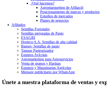
¿Qué hacemos?
Agromarqueting de Afiliació
Posicionamiento de marcas y productos
Estudios de mercados
Planes de negocios
Afiliados
Semillas Forestales
Semillas mejoradas de Pasto
ESAGRI
Horteco,S.A. Semillas de alta calidad
Bansei- Semillas de pasto
Tanque Pasteurizador
Equipos Avícolas
Agromarketing para Agroservicios
Venta de granos y Harinas
Equipos y Maquinarias Agrícolas
Mensaje publicitario por WhatsApp
Únete a nuestra plataforma de ventas y exp