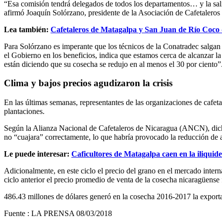
“Esa comisión tendrá delegados de todos los departamentos… y la salida
afirmó Joaquín Solórzano, presidente de la Asociación de Cafetalero
Lea también:
Cafetaleros de Matagalpa y San Juan de Río Coco 
Para Solórzano es imperante que los técnicos de la Conatradec salgan 
el Gobierno en los beneficios, indica que estamos cerca de alcanzar la
están diciendo que su cosecha se redujo en al menos el 30 por ciento”
Clima y bajos precios agudizaron la crisis
En las últimas semanas, representantes de las organizaciones de cafeta
plantaciones.
Según la Alianza Nacional de Cafetaleros de Nicaragua (ANCN), dicha c
no “cuajara” correctamente, lo que habría provocado la reducción de a
Le puede interesar:
Caficultores de Matagalpa caen en la iliquid
Adicionalmente, en este ciclo el precio del grano en el mercado interna
ciclo anterior el precio promedio de venta de la cosecha nicaragüense 
486.43 millones de dólares generó en la cosecha 2016-2017 la exportac
Fuente : LA PRENSA 08/03/2018