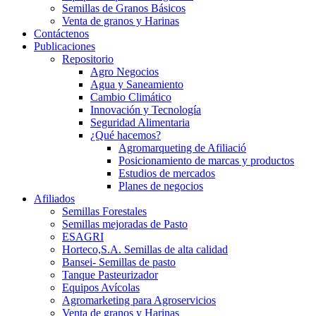
Semillas de Granos Básicos
Venta de granos y Harinas
Contáctenos
Publicaciones
Repositorio
Agro Negocios
Agua y Saneamiento
Cambio Climático
Innovación y Tecnología
Seguridad Alimentaria
¿Qué hacemos?
Agromarqueting de Afiliació
Posicionamiento de marcas y productos
Estudios de mercados
Planes de negocios
Afiliados
Semillas Forestales
Semillas mejoradas de Pasto
ESAGRI
Horteco,S.A. Semillas de alta calidad
Bansei- Semillas de pasto
Tanque Pasteurizador
Equipos Avícolas
Agromarketing para Agroservicios
Venta de granos y Harinas