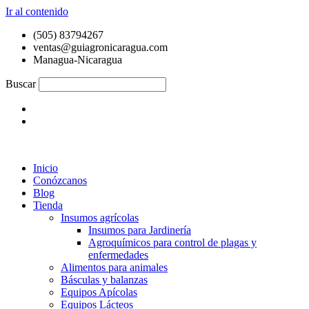
Ir al contenido
(505) 83794267
ventas@guiagronicaragua.com
Managua-Nicaragua
Buscar
Inicio
Conózcanos
Blog
Tienda
Insumos agrícolas
Insumos para Jardinería
Agroquímicos para control de plagas y
enfermedades
Alimentos para animales
Básculas y balanzas
Equipos Apícolas
Equipos Lácteos