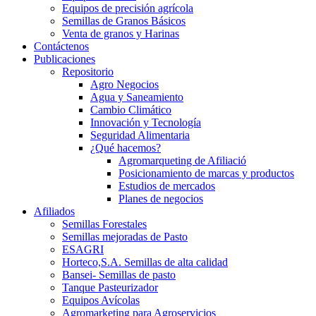
Equipos de precisión agrícola
Semillas de Granos Básicos
Venta de granos y Harinas
Contáctenos
Publicaciones
Repositorio
Agro Negocios
Agua y Saneamiento
Cambio Climático
Innovación y Tecnología
Seguridad Alimentaria
¿Qué hacemos?
Agromarqueting de Afiliació
Posicionamiento de marcas y productos
Estudios de mercados
Planes de negocios
Afiliados
Semillas Forestales
Semillas mejoradas de Pasto
ESAGRI
Horteco,S.A. Semillas de alta calidad
Bansei- Semillas de pasto
Tanque Pasteurizador
Equipos Avícolas
Agromarketing para Agroservicios