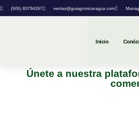
(505) 83794267
ventas@guiagronicaragua.com
Manag
Inicio
Conóz
Únete a nuestra platafo
comer