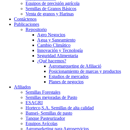
Equipos de precisión agrícola
Semillas de Granos Básicos
Venta de granos y Harinas
Contáctenos
Publicaciones
Repositorio
Agro Negocios
Agua y Saneamiento
Cambio Climático
Innovación y Tecnología
Seguridad Alimentaria
¿Qué hacemos?
Agromarqueting de Afiliació
Posicionamiento de marcas y productos
Estudios de mercados
Planes de negocios
Afiliados
Semillas Forestales
Semillas mejoradas de Pasto
ESAGRI
Horteco,S.A. Semillas de alta calidad
Bansei- Semillas de pasto
Tanque Pasteurizador
Equipos Avícolas
Agromarketing para Agroservicios