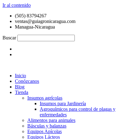
Ir al contenido
(505) 83794267
ventas@guiagronicaragua.com
Managua-Nicaragua
Buscar
Inicio
Conózcanos
Blog
Tienda
Insumos agrícolas
Insumos para Jardinería
Agroquímicos para control de plagas y
enfermedades
Alimentos para animales
Básculas y balanzas
Equipos Apícolas
Equipos Lácteos