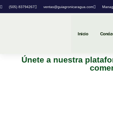
(505) 83794267
ventas@guiagronicaragua.com
Manag
Inicio
Conóz
Únete a nuestra platafo
comer