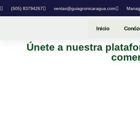
(505) 83794267
ventas@guiagronicaragua.com
Manag
Inicio
Conóz
Únete a nuestra platafo
comer