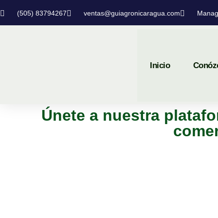
(505) 83794267
ventas@guiagronicaragua.com
Manag
Inicio
Conóz
Únete a nuestra platafo
comer