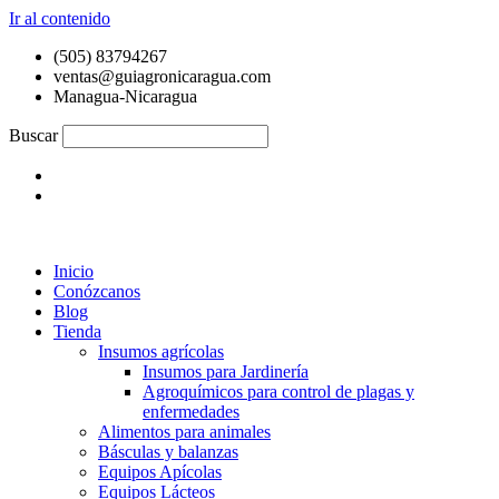
Ir al contenido
(505) 83794267
ventas@guiagronicaragua.com
Managua-Nicaragua
Buscar
Inicio
Conózcanos
Blog
Tienda
Insumos agrícolas
Insumos para Jardinería
Agroquímicos para control de plagas y
enfermedades
Alimentos para animales
Básculas y balanzas
Equipos Apícolas
Equipos Lácteos