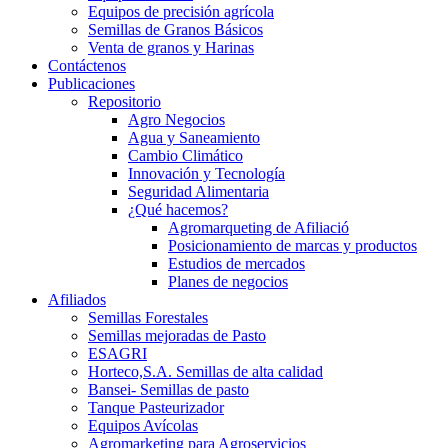
Equipos de precisión agrícola
Semillas de Granos Básicos
Venta de granos y Harinas
Contáctenos
Publicaciones
Repositorio
Agro Negocios
Agua y Saneamiento
Cambio Climático
Innovación y Tecnología
Seguridad Alimentaria
¿Qué hacemos?
Agromarqueting de Afiliació
Posicionamiento de marcas y productos
Estudios de mercados
Planes de negocios
Afiliados
Semillas Forestales
Semillas mejoradas de Pasto
ESAGRI
Horteco,S.A. Semillas de alta calidad
Bansei- Semillas de pasto
Tanque Pasteurizador
Equipos Avícolas
Agromarketing para Agroservicios