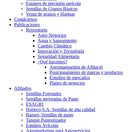
Equipos de precisión agrícola
Semillas de Granos Básicos
Venta de granos y Harinas
Contáctenos
Publicaciones
Repositorio
Agro Negocios
Agua y Saneamiento
Cambio Climático
Innovación y Tecnología
Seguridad Alimentaria
¿Qué hacemos?
Agromarqueting de Afiliació
Posicionamiento de marcas y productos
Estudios de mercados
Planes de negocios
Afiliados
Semillas Forestales
Semillas mejoradas de Pasto
ESAGRI
Horteco,S.A. Semillas de alta calidad
Bansei- Semillas de pasto
Tanque Pasteurizador
Equipos Avícolas
Agromarketing para Agroservicios