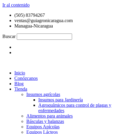
Ir al contenido
(505) 83794267
ventas@guiagronicaragua.com
Managua-Nicaragua
Buscar
Inicio
Conózcanos
Blog
Tienda
Insumos agrícolas
Insumos para Jardinería
Agroquímicos para control de plagas y
enfermedades
Alimentos para animales
Básculas y balanzas
Equipos Apícolas
Equipos Lácteos