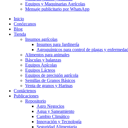
Equipos y Maquinarias Agrícolas
Mensaje publicitario por WhatsApp
Inicio
Conózcanos
Blog
Tienda
Insumos agrícolas
Insumos para Jardinería
Agroquímicos para control de plagas y enfermeda
Alimentos para animales
Básculas y balanzas
Equipos Apícolas
Equipos Lácteos
Equipos de precisión agrícola
Semillas de Granos Básicos
Venta de granos y Harinas
Contáctenos
Publicaciones
Repositorio
Agro Negocios
Agua y Saneamiento
Cambio Climático
Innovación y Tecnología
Seguridad Alimentaria