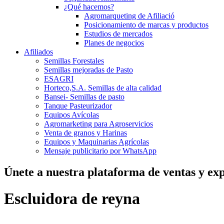
¿Qué hacemos?
Agromarqueting de Afiliació
Posicionamiento de marcas y productos
Estudios de mercados
Planes de negocios
Afiliados
Semillas Forestales
Semillas mejoradas de Pasto
ESAGRI
Horteco,S.A. Semillas de alta calidad
Bansei- Semillas de pasto
Tanque Pasteurizador
Equipos Avícolas
Agromarketing para Agroservicios
Venta de granos y Harinas
Equipos y Maquinarias Agrícolas
Mensaje publicitario por WhatsApp
Únete a nuestra plataforma de ventas y exp
Escluidora de reyna