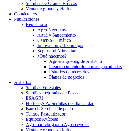
Semillas de Granos Básicos
Venta de granos y Harinas
Contáctenos
Publicaciones
Repositorio
Agro Negocios
Agua y Saneamiento
Cambio Climático
Innovación y Tecnología
Seguridad Alimentaria
¿Qué hacemos?
Agromarqueting de Afiliació
Posicionamiento de marcas y productos
Estudios de mercados
Planes de negocios
Afiliados
Semillas Forestales
Semillas mejoradas de Pasto
ESAGRI
Horteco,S.A. Semillas de alta calidad
Bansei- Semillas de pasto
Tanque Pasteurizador
Equipos Avícolas
Agromarketing para Agroservicios
Venta de granos y Harinas