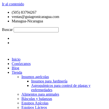
Ir al contenido
(505) 83794267
ventas@guiagronicaragua.com
Managua-Nicaragua
Buscar
Inicio
Conózcanos
Blog
Tienda
Insumos agrícolas
Insumos para Jardinería
Agroquímicos para control de plagas y
enfermedades
Alimentos para animales
Básculas y balanzas
Equipos Apícolas
Equipos Lácteos