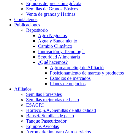
Equipos de precisión agrícola
Semillas de Granos Básicos
Venta de granos y Harinas
Contáctenos
Publicaciones
Repositorio
Agro Negocios
Agua y Saneamiento
Cambio Climático
Innovación y Tecnología
Seguridad Alimentaria
¿Qué hacemos?
Agromarqueting de Afiliació
Posicionamiento de marcas y productos
Estudios de mercados
Planes de negocios
Afiliados
Semillas Forestales
Semillas mejoradas de Pasto
ESAGRI
Horteco,S.A. Semillas de alta calidad
Bansei- Semillas de pasto
Tanque Pasteurizador
Equipos Avícolas
Agromarketing para Agroservicios