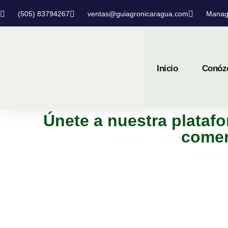
(505) 83794267
ventas@guiagronicaragua.com
Manag
Inicio
Conóz
Únete a nuestra platafo
comer