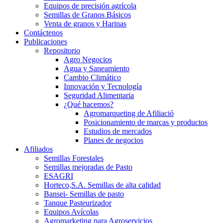
Equipos de precisión agrícola
Semillas de Granos Básicos
Venta de granos y Harinas
Contáctenos
Publicaciones
Repositorio
Agro Negocios
Agua y Saneamiento
Cambio Climático
Innovación y Tecnología
Seguridad Alimentaria
¿Qué hacemos?
Agromarqueting de Afiliació
Posicionamiento de marcas y productos
Estudios de mercados
Planes de negocios
Afiliados
Semillas Forestales
Semillas mejoradas de Pasto
ESAGRI
Horteco,S.A. Semillas de alta calidad
Bansei- Semillas de pasto
Tanque Pasteurizador
Equipos Avícolas
Agromarketing para Agroservicios