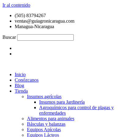
Ir al contenido
(505) 83794267
ventas@guiagronicaragua.com
Managua-Nicaragua
Buscar
Inicio
Conózcanos
Blog
Tienda
Insumos agrícolas
Insumos para Jardinería
Agroquímicos para control de plagas y
enfermedades
Alimentos para animales
Básculas y balanzas
Equipos Apícolas
Equipos Lácteos