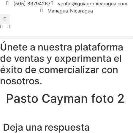
Ir
(505) 83794267
ventas@guiagronicaragua.com
al
Managua-Nicaragua
contenido
Únete a nuestra plataforma
de ventas y experimenta el
éxito de comercializar con
nosotros.
Pasto Cayman foto 2
Deja una respuesta