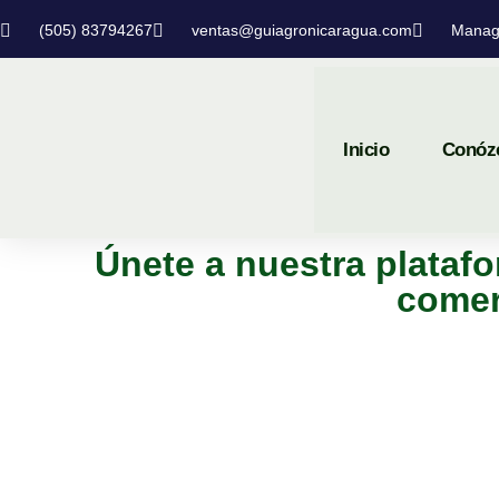
(505) 83794267
ventas@guiagronicaragua.com
Manag
Inicio
Conóz
Únete a nuestra platafo
comer