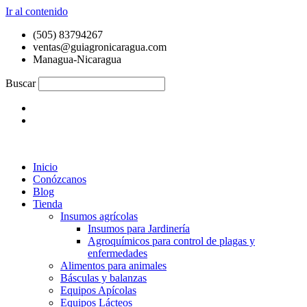
Ir al contenido
(505) 83794267
ventas@guiagronicaragua.com
Managua-Nicaragua
Buscar
Inicio
Conózcanos
Blog
Tienda
Insumos agrícolas
Insumos para Jardinería
Agroquímicos para control de plagas y
enfermedades
Alimentos para animales
Básculas y balanzas
Equipos Apícolas
Equipos Lácteos