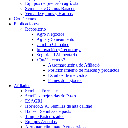
Equipos de precisión agrícola
Semillas de Granos Básicos
Venta de granos y Harinas
Contáctenos
Publicaciones
Repositorio
Agro Negocios
Agua y Saneamiento
Cambio Climático
Innovación y Tecnología
Seguridad Alimentaria
¿Qué hacemos?
Agromarqueting de Afiliació
Posicionamiento de marcas y productos
Estudios de mercados
Planes de negocios
Afiliados
Semillas Forestales
Semillas mejoradas de Pasto
ESAGRI
Horteco,S.A. Semillas de alta calidad
Bansei- Semillas de pasto
Tanque Pasteurizador
Equipos Avícolas
Agromarketing para Agroservicios