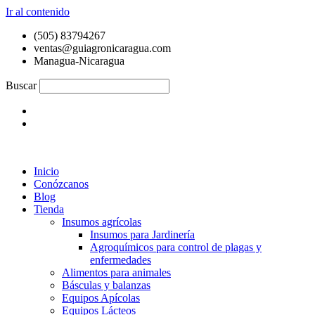
Ir al contenido
(505) 83794267
ventas@guiagronicaragua.com
Managua-Nicaragua
Buscar
Inicio
Conózcanos
Blog
Tienda
Insumos agrícolas
Insumos para Jardinería
Agroquímicos para control de plagas y
enfermedades
Alimentos para animales
Básculas y balanzas
Equipos Apícolas
Equipos Lácteos