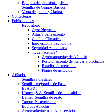
Equipos de precisión agrícola
Semillas de Granos Básicos
Venta de granos y Harinas
Contáctenos
Publicaciones
Repositorio
Agro Negocios
Agua y Saneamiento
Cambio Climático
Innovación y Tecnología
Seguridad Alimentaria
¿Qué hacemos?
Agromarqueting de Afiliació
Posicionamiento de marcas y productos
Estudios de mercados
Planes de negocios
Afiliados
Semillas Forestales
Semillas mejoradas de Pasto
ESAGRI
Horteco,S.A. Semillas de alta calidad
Bansei- Semillas de pasto
Tanque Pasteurizador
Equipos Avícolas
Agromarketing para Agroservicios