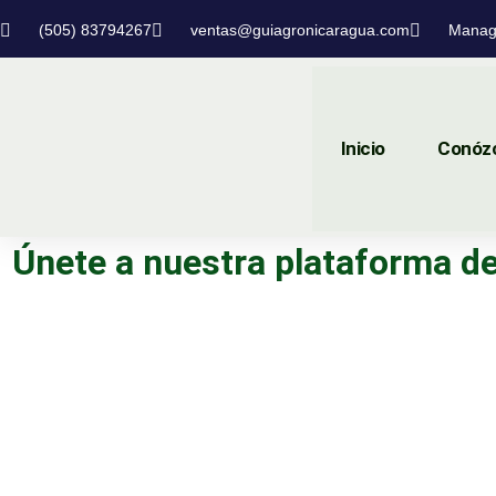
(505) 83794267
ventas@guiagronicaragua.com
Manag
Inicio
Conóz
Únete a nuestra plataforma de