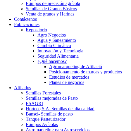
Equipos de precisión agrícola
Semillas de Granos Básicos
Venta de granos y Harinas
Contáctenos
Publicaciones
Repositorio
Agro Negocios
Agua y Saneamiento
Cambio Climático
Innovación y Tecnología
Seguridad Alimentaria
¿Qué hacemos?
Agromarqueting de Afiliació
Posicionamiento de marcas y productos
Estudios de mercados
Planes de negocios
Afiliados
Semillas Forestales
Semillas mejoradas de Pasto
ESAGRI
Horteco,S.A. Semillas de alta calidad
Bansei- Semillas de pasto
Tanque Pasteurizador
Equipos Avícolas
Agromarketing para Agroservicios