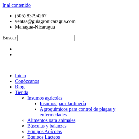
Ir al contenido
(505) 83794267
ventas@guiagronicaragua.com
Managua-Nicaragua
Buscar
Inicio
Conózcanos
Blog
Tienda
Insumos agrícolas
Insumos para Jardinería
Agroquímicos para control de plagas y
enfermedades
Alimentos para animales
Básculas y balanzas
Equipos Apícolas
Equipos Lácteos