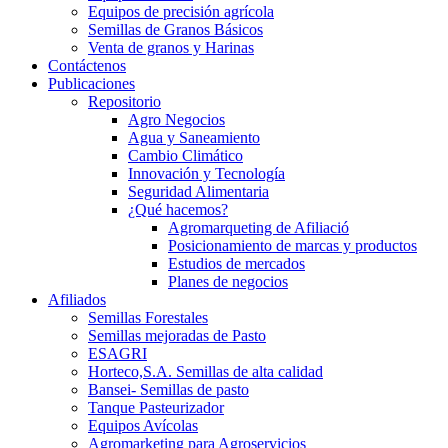
Equipos de precisión agrícola
Semillas de Granos Básicos
Venta de granos y Harinas
Contáctenos
Publicaciones
Repositorio
Agro Negocios
Agua y Saneamiento
Cambio Climático
Innovación y Tecnología
Seguridad Alimentaria
¿Qué hacemos?
Agromarqueting de Afiliació
Posicionamiento de marcas y productos
Estudios de mercados
Planes de negocios
Afiliados
Semillas Forestales
Semillas mejoradas de Pasto
ESAGRI
Horteco,S.A. Semillas de alta calidad
Bansei- Semillas de pasto
Tanque Pasteurizador
Equipos Avícolas
Agromarketing para Agroservicios