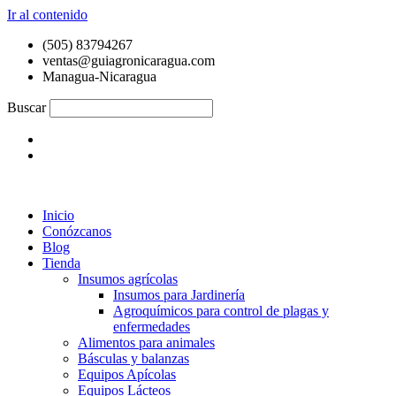
Ir al contenido
(505) 83794267
ventas@guiagronicaragua.com
Managua-Nicaragua
Buscar
Inicio
Conózcanos
Blog
Tienda
Insumos agrícolas
Insumos para Jardinería
Agroquímicos para control de plagas y
enfermedades
Alimentos para animales
Básculas y balanzas
Equipos Apícolas
Equipos Lácteos