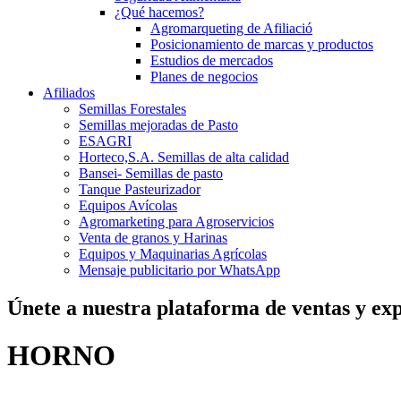
¿Qué hacemos?
Agromarqueting de Afiliació
Posicionamiento de marcas y productos
Estudios de mercados
Planes de negocios
Afiliados
Semillas Forestales
Semillas mejoradas de Pasto
ESAGRI
Horteco,S.A. Semillas de alta calidad
Bansei- Semillas de pasto
Tanque Pasteurizador
Equipos Avícolas
Agromarketing para Agroservicios
Venta de granos y Harinas
Equipos y Maquinarias Agrícolas
Mensaje publicitario por WhatsApp
Únete a nuestra plataforma de ventas y exp
HORNO