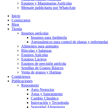
Equipos y Maquinarias Agrícolas
Mensaje publicitario por WhatsApp
Inicio
Conózcanos
Blog
Tienda
Insumos agrícolas
Insumos para Jardinería
Agroquímicos para control de plagas y enfermeda
Alimentos para animales
Básculas y balanzas
Equipos Apícolas
Equipos Lácteos
Equipos de precisión agrícola
Semillas de Granos Básicos
Venta de granos y Harinas
Contáctenos
Publicaciones
Repositorio
Agro Negocios
Agua y Saneamiento
Cambio Climático
Innovación y Tecnología
Seguridad Alimentaria