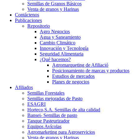
Semillas de Granos Básicos
Venta de granos y Harinas
Contáctenos
Publicaciones
Repositorio
Agro Negocios
Agua y Saneamiento
Cambio Climático
Innovación y Tecnología
Seguridad Alimentaria
¿Qué hacemos?
Agromarqueting de Afiliació
Posicionamiento de marcas y productos
Estudios de mercados
Planes de negocios
Afiliados
Semillas Forestales
Semillas mejoradas de Pasto
ESAGRI
Horteco,S.A. Semillas de alta calidad
Bansei- Semillas de pasto
Tanque Pasteurizador
Equipos Avícolas
Agromarketing para Agroservicios
Venta de granos y Harinas