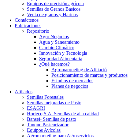
Equipos de precisión agrícola
Semillas de Granos Básicos
Venta de granos y Harinas
Contáctenos
Publicaciones
Repositorio
Agro Negocios
Agua y Saneamiento
Cambio Climático
Innovación y Tecnología
Seguridad Alimentaria
¿Qué hacemos?
Agromarqueting de Afiliació
Posicionamiento de marcas y productos
Estudios de mercados
Planes de negocios
Afiliados
Semillas Forestales
Semillas mejoradas de Pasto
ESAGRI
Horteco,S.A. Semillas de alta calidad
Bansei- Semillas de pasto
Tanque Pasteurizador
Equipos Avícolas
Agromarketing para Agroservicios