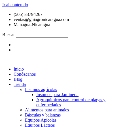
Ir al contenido
(505) 83794267
ventas@guiagronicaragua.com
Managua-Nicaragua
Buscar
Inicio
Conózcanos
Blog
Tienda
Insumos agrícolas
Insumos para Jardinería
Agroquímicos para control de plagas y
enfermedades
Alimentos para animales
Básculas y balanzas
Equipos Apícolas
Equipos Lácteos