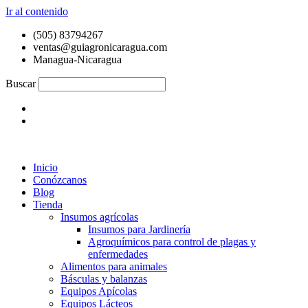
Ir al contenido
(505) 83794267
ventas@guiagronicaragua.com
Managua-Nicaragua
Buscar
Inicio
Conózcanos
Blog
Tienda
Insumos agrícolas
Insumos para Jardinería
Agroquímicos para control de plagas y
enfermedades
Alimentos para animales
Básculas y balanzas
Equipos Apícolas
Equipos Lácteos