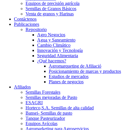
Equipos de precisión agrícola
Semillas de Granos Básicos
Venta de granos y Harinas
Contáctenos
Publicaciones
Repositorio
Agro Negocios
Agua y Saneamiento
Cambio Climático
Innovación y Tecnología
Seguridad Alimentaria
¿Qué hacemos?
Agromarqueting de Afiliació
Posicionamiento de marcas y productos
Estudios de mercados
Planes de negocios
Afiliados
Semillas Forestales
Semillas mejoradas de Pasto
ESAGRI
Horteco,S.A. Semillas de alta calidad
Bansei- Semillas de pasto
Tanque Pasteurizador
Equipos Avícolas
Agromarketing para Agroservicios